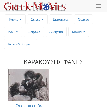
Μενο
επιλο
Ταινίες
Σειρές
Εκπομπές
Θέατρο
live TV
Ειδήσεις
Αθλητικά
Μουσική
Video-Mαθήματα
ΚΑΡΑΚΟΥΣΗΣ ΦΑΝΗΣ
Οι σφαίρες δε