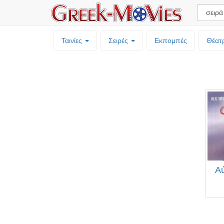
Ταινίες
Σειρές
Εκπομπές
Θέατ
Αύ