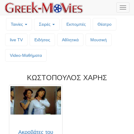
Μενο
επιλο
Ταινίες
Σειρές
Εκπομπές
Θέατρο
live TV
Ειδήσεις
Αθλητικά
Μουσική
Video-Mαθήματα
ΚΩΣΤΟΠΟΥΛΟΣ ΧΑΡΗΣ
Ακροβάτες του