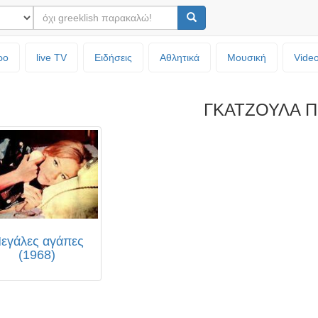
ρο
live TV
Ειδήσεις
Αθλητικά
Μουσική
Vide
ΓΚΑΤΖΟΥΛΑ Π
εγάλες αγάπες
(1968)