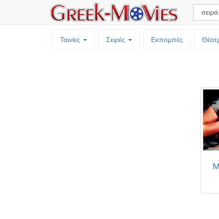
Ταινίες
Σειρές
Εκπομπές
Θέατ
Μ