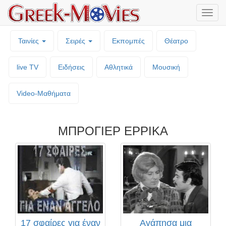
Μενο
επιλο
Ταινίες
Σειρές
Εκπομπές
Θέατρο
live TV
Ειδήσεις
Αθλητικά
Μουσική
Video-Mαθήματα
ΜΠΡΟΓΙΕΡ ΕΡΡΙΚΑ
17 σφαίρες για έναν
Αγάπησα μια