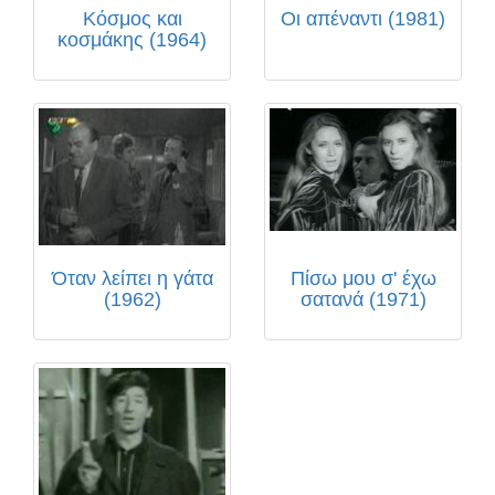
Κόσμος και
Οι απέναντι (1981)
κοσμάκης (1964)
Όταν λείπει η γάτα
Πίσω μου σ' έχω
(1962)
σατανά (1971)