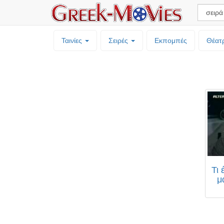
Ταινίες
Σειρές
Εκπομπές
Θέατ
Τι 
μ