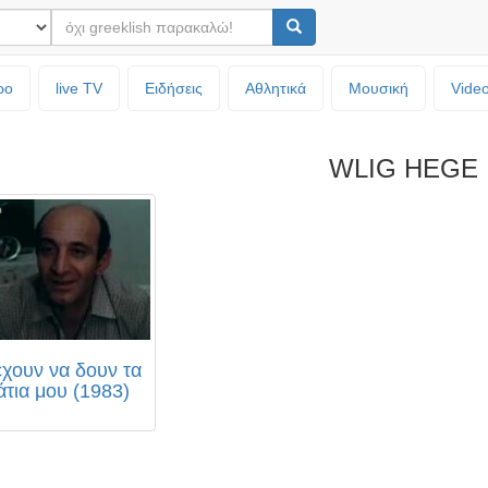
ρο
live TV
Ειδήσεις
Αθλητικά
Μουσική
Vide
WLIG HEGE
έχουν να δουν τα
άτια μου (1983)