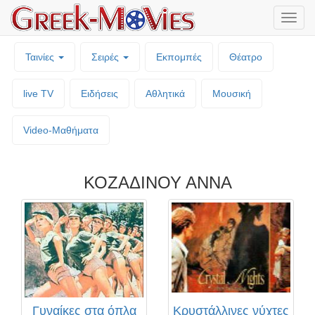
Μενο
επιλο
Ταινίες
Σειρές
Εκπομπές
Θέατρο
live TV
Ειδήσεις
Αθλητικά
Μουσική
Video-Mαθήματα
ΚΟΖΑΔΙΝΟΥ ΑΝΝΑ
Γυναίκες στα όπλα
Κρυστάλλινες νύχτες