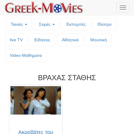
Μενο
επιλο
Ταινίες
Σειρές
Εκπομπές
Θέατρο
live TV
Ειδήσεις
Αθλητικά
Μουσική
Video-Mαθήματα
ΒΡΑΧΑΣ ΣΤΑΘΗΣ
Ακροβάτες του