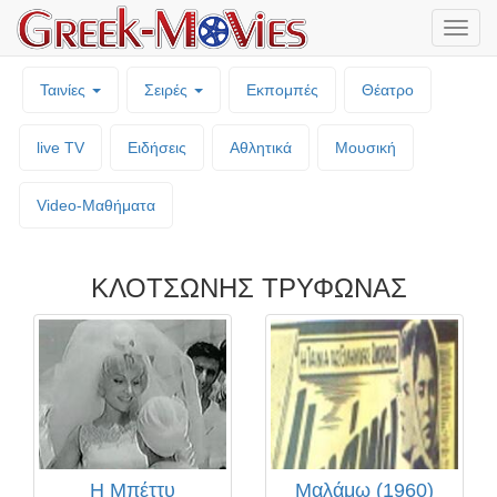
Μενο
επιλο
Ταινίες
Σειρές
Εκπομπές
Θέατρο
live TV
Ειδήσεις
Αθλητικά
Μουσική
Video-Mαθήματα
ΚΛΟΤΣΩΝΗΣ ΤΡΥΦΩΝΑΣ
Η Μπέττυ
Μαλάμω (1960)