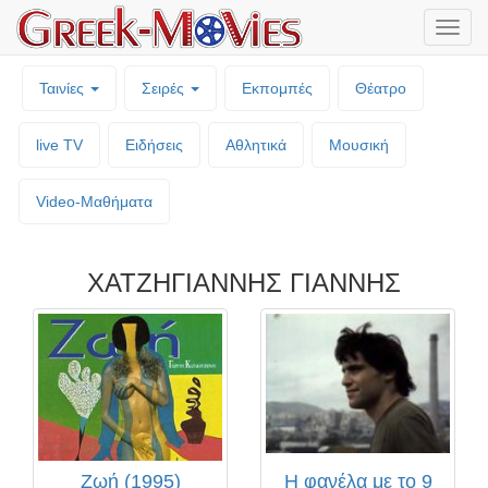
Μενο
επιλο
Ταινίες
Σειρές
Εκπομπές
Θέατρο
live TV
Ειδήσεις
Αθλητικά
Μουσική
Video-Mαθήματα
ΧΑΤΖΗΓΙΑΝΝΗΣ ΓΙΑΝΝΗΣ
Ζωή (1995)
Η φανέλα με το 9