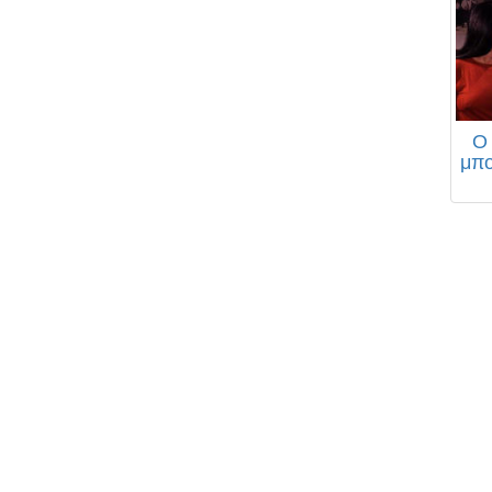
Ο 
μπο