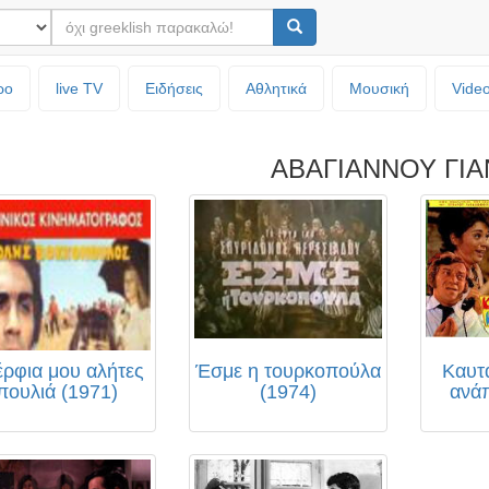
ρο
live TV
Ειδήσεις
Αθλητικά
Μουσική
Vide
ΑΒΑΓΙΑΝΝΟΥ ΓΙ
ρφια μου αλήτες
Έσμε η τουρκοπούλα
Καυτά
πουλιά (1971)
(1974)
ανά