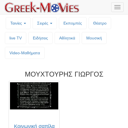
Μενο
επιλο
Ταινίες
Σειρές
Εκπομπές
Θέατρο
live TV
Ειδήσεις
Αθλητικά
Μουσική
Video-Mαθήματα
ΜΟΥΧΤΟΥΡΗΣ ΓΙΩΡΓΟΣ
Κοινωνική σαπίλα