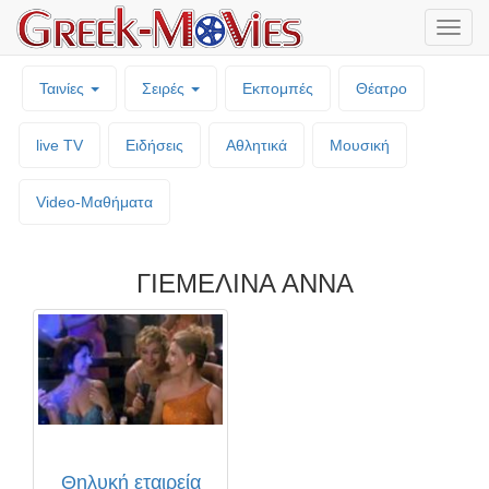
Μενο
επιλο
Ταινίες
Σειρές
Εκπομπές
Θέατρο
live TV
Ειδήσεις
Αθλητικά
Μουσική
Video-Mαθήματα
ΓΙΕΜΕΛΙΝΑ ΑΝΝΑ
Θηλυκή εταιρεία