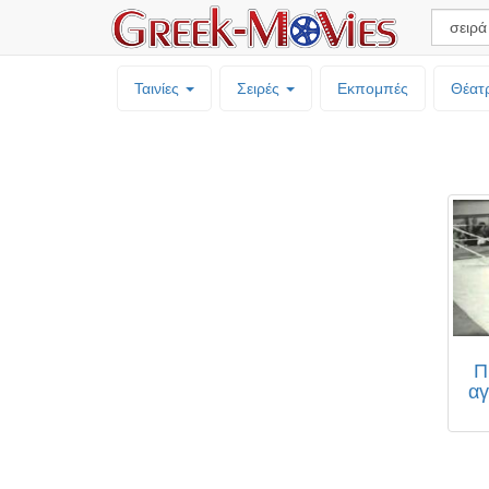
Ταινίες
Σειρές
Εκπομπές
Θέατ
Π
αγ