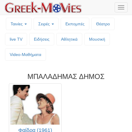
Μενο
επιλο
Ταινίες
Σειρές
Εκπομπές
Θέατρο
live TV
Ειδήσεις
Αθλητικά
Μουσική
Video-Mαθήματα
ΜΠΑΛΑΔΗΜΑΣ ΔΗΜΟΣ
Φαίδρα (1961)