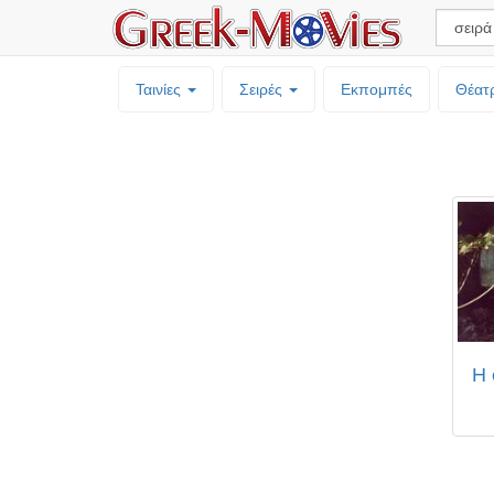
Ταινίες
Σειρές
Εκπομπές
Θέατ
Η 