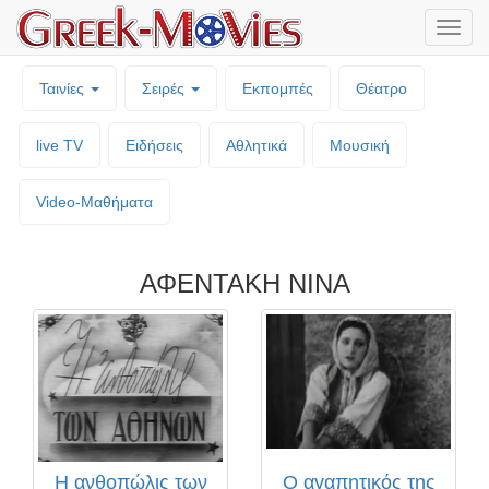
Μενο
επιλο
Ταινίες
Σειρές
Εκπομπές
Θέατρο
live TV
Ειδήσεις
Αθλητικά
Μουσική
Video-Mαθήματα
ΑΦΕΝΤΑΚΗ ΝΙΝΑ
Η ανθοπώλις των
Ο αγαπητικός της