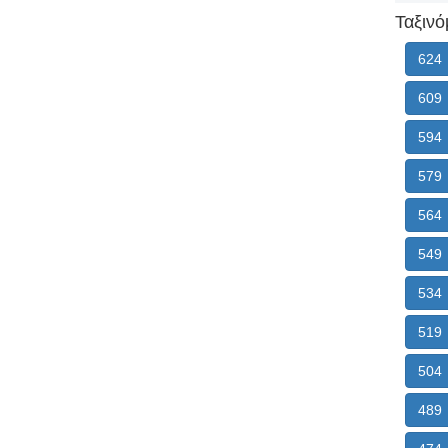
Ταξινό
624
609
594
579
564
549
534
519
504
489