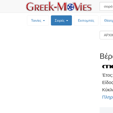
Ταινίες
Σειρές
Εκπομπές
Θέατ
Βέρ
Έτος
Είδο
Κύκλο
Πληρ