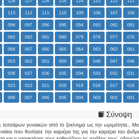
128
127
126
125
124
123
122
121
113
112
111
110
109
108
107
106
098
097
096
095
094
093
092
091
083
082
081
080
079
078
077
076
068
067
066
065
064
063
062
061
053
052
051
050
049
048
047
046
038
037
036
035
034
033
032
031
023
022
021
020
019
018
017
016
008
007
006
005
004
003
002
001
Σύνοψη
 τεσσάρων γυναικών από το ξεκίνημα ως την ωριμότητα... Μια 
υναίκα που θυσίασε την καριέρα της για την καριέρα του άνδ
τα και ο χαρακτήρας τους καθορίζουν τις πράξεις τους, οδηγώντα