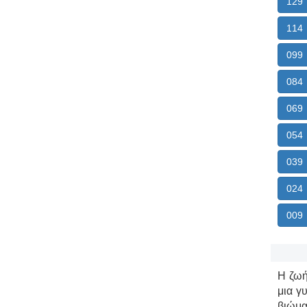
129
114
099
084
069
054
039
024
009
Η ζωή
μια γ
βιώμα