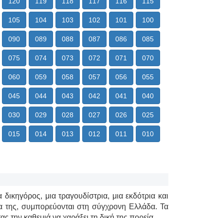
120
119
118
117
116
115
105
104
103
102
101
100
090
089
088
087
086
085
075
074
073
072
071
070
060
059
058
057
056
055
045
044
043
042
041
040
030
029
028
027
026
025
015
014
013
012
011
010
δικηγόρος, μια τραγουδίστρια, μια εκδότρια και
ρα της, συμπορεύονται στη σύγχρονη Ελλάδα. Τα
ς την καθεμιά να χαράξει τη δική της πορεία.