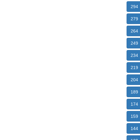
294
279
264
249
234
219
204
189
174
159
144