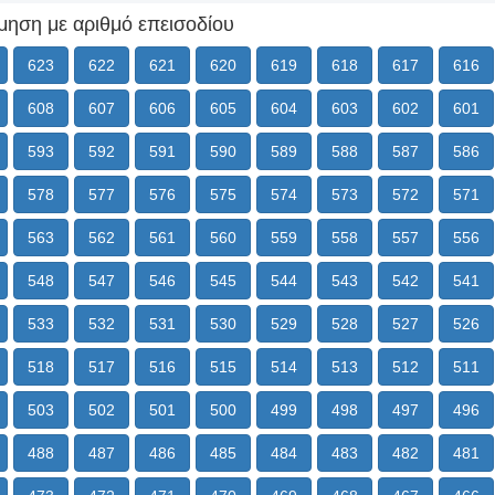
μηση με αριθμό επεισοδίου
623
622
621
620
619
618
617
616
608
607
606
605
604
603
602
601
593
592
591
590
589
588
587
586
578
577
576
575
574
573
572
571
563
562
561
560
559
558
557
556
548
547
546
545
544
543
542
541
533
532
531
530
529
528
527
526
518
517
516
515
514
513
512
511
503
502
501
500
499
498
497
496
488
487
486
485
484
483
482
481