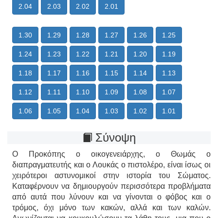
2.04
2.03
2.02
2.01
1.30
1.29
1.28
1.27
1.26
1.25
1.24
1.23
1.22
1.21
1.20
1.19
1.18
1.17
1.16
1.15
1.14
1.13
1.12
1.11
1.10
1.09
1.08
1.07
1.06
1.05
1.04
1.03
1.02
1.01
Σύνοψη
Ο Προκόπης ο οικογενειάρχης, ο Θωμάς ο
διαπραγματευτής και ο Λουκάς ο πιστολέρο, είναι ίσως οι
χειρότεροι αστυνομικοί στην ιστορία του Σώματος.
Καταφέρνουν να δημιουργούν περισσότερα προβλήματα
από αυτά που λύνουν και να γίνονται ο φόβος και ο
τρόμος, όχι μόνο των κακών, αλλά και των καλών.