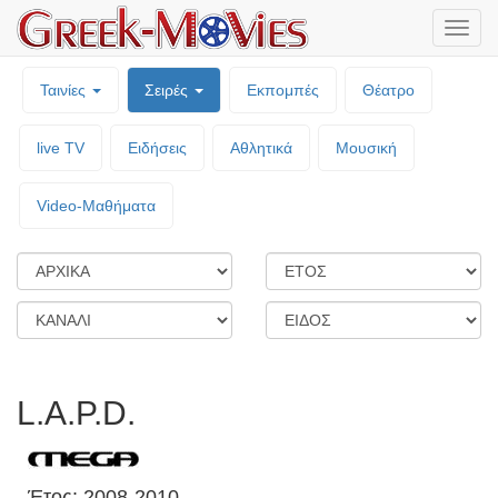
Μενο
επιλο
Ταινίες
Σειρές
Εκπομπές
Θέατρο
live TV
Ειδήσεις
Αθλητικά
Μουσική
Video-Mαθήματα
L.A.P.D.
Έτος: 2008-2010