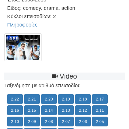
Είδος: comedy, drama, action
Κύκλοι επεισοδίων: 2
Πληροφορίες
Video
Ταξινόμηση με αριθμό επεισοδίου
2.22
2.21
2.20
2.19
2.18
2.17
2.16
2.15
2.14
2.13
2.12
2.11
2.10
2.09
2.08
2.07
2.06
2.05