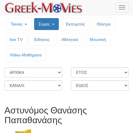
Μενο
επιλο
Ταινίες
Σειρές
Εκπομπές
Θέατρο
live TV
Ειδήσεις
Αθλητικά
Μουσική
Video-Mαθήματα
Αστυνόμος Θανάσης
Παπαθανάσης