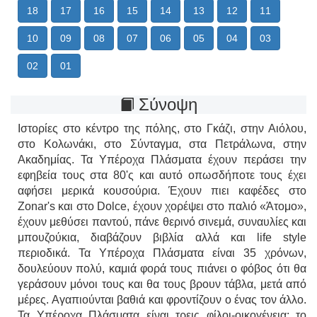
18
17
16
15
14
13
12
11
10
09
08
07
06
05
04
03
02
01
Σύνοψη
Ιστορίες στο κέντρο της πόλης, στο Γκάζι, στην Αιόλου,
στο Κολωνάκι, στο Σύνταγμα, στα Πετράλωνα, στην
Ακαδημίας. Τα Υπέροχα Πλάσματα έχουν περάσει την
εφηβεία τους στα 80'ς και αυτό οπωσδήποτε τους έχει
αφήσει μερικά κουσούρια. Έχουν πιει καφέδες στο
Zonar's και στο Dolce, έχουν χορέψει στο παλιό «Άτομο»,
έχουν μεθύσει παντού, πάνε θερινό σινεμά, συναυλίες και
μπουζούκια, διαβάζουν βιβλία αλλά και life style
περιοδικά. Τα Υπέροχα Πλάσματα είναι 35 χρόνων,
δουλεύουν πολύ, καμιά φορά τους πιάνει ο φόβος ότι θα
γεράσουν μόνοι τους και θα τους βρουν τάβλα, μετά από
μέρες. Αγαπιούνται βαθιά και φροντίζουν ο ένας τον άλλο.
Τα Υπέροχα Πλάσματα είναι τρεις φίλοι-οικογένεια: το