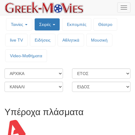
Μενο
επιλο
Ταινίες
Σειρές
Εκπομπές
Θέατρο
live TV
Ειδήσεις
Αθλητικά
Μουσική
Video-Mαθήματα
Υπέροχα πλάσματα