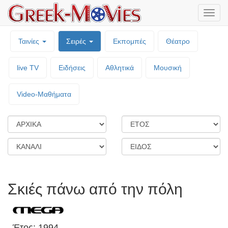
Μενο
επιλο
Ταινίες
Σειρές
Εκπομπές
Θέατρο
live TV
Ειδήσεις
Αθλητικά
Μουσική
Video-Mαθήματα
Σκιές πάνω από την πόλη
Έτος: 1994