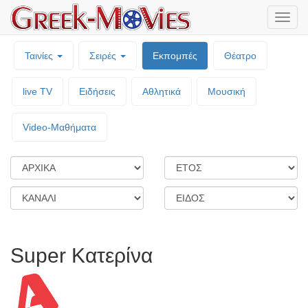
Μενο
επιλο
Ταινίες
Σειρές
Εκπομπές
Θέατρο
live TV
Ειδήσεις
Αθλητικά
Μουσική
Video-Mαθήματα
Super Κατερίνα