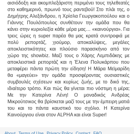
αισιόδοξη και ακομπλεξάριστη περιμένει τους τηλεθεατές
στο καθημερινό, πρωινό τους ραντεβού! Στο πλάι της, ο
Δημήτρης Αλεξάνδρου, η Χρίσλα Γεωργακοπούλου και ο
Γιάννης Πουλόπουλος συνθέτουν την ομάδα που θα
κάνει στην κυριολεξία κάθε μέρα μας… «καινούργια». Για
τρεις ώρες η super παρέα θα μας κρατά συντροφιά με
πολύ ρεπορτάζ, χιούμορ, αποκαλύψεις, μεγάλες
αποκλειστικότητες και πλούσιο παρασκήνιο από τον
χώρο της showbiz. Μαζί τους ο Χάρης Λεμπιδάκης με
αποκλειστικά ρεπορτάζ και η Έλενα Πολυκάρπου που
μεταφέρει πάντα πρώτη την είδηση! Η Μάρα Μεϊμαρίδη
θα «μαγεύει» την ομάδα προσφέροντας ουσιαστικές
συμβουλές σχέσεων και κυρίως ζωής, με το δικό της,
ιδιαίτερο τρόπο. Και πώς θα γίνεται πιο νόστιμη η μέρα;
Με την Κατερίνα Λένη! Ο μοναδικός Ανδρέας
Μικρούτσικος θα βρίσκεται μαζί τους με την έμπειρη ματιά
του και το πάντα καυστικό του σχόλιο. Η Κατερίνα
Καινούργιου είναι στον ALPHA και είναι Super!
About
Terms of Use
Privacy Policy
Contact
FAQ