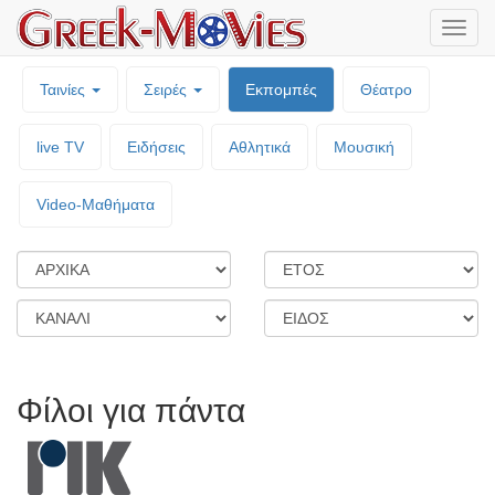
Μενο
επιλο
Ταινίες
Σειρές
Εκπομπές
Θέατρο
live TV
Ειδήσεις
Αθλητικά
Μουσική
Video-Mαθήματα
Φίλοι για πάντα