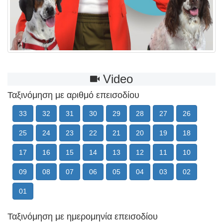
Video
Ταξινόμηση με αριθμό επεισοδίου
33
32
31
30
29
28
27
26
25
24
23
22
21
20
19
18
17
16
15
14
13
12
11
10
09
08
07
06
05
04
03
02
01
Ταξινόμηση με ημερομηνία επεισοδίου