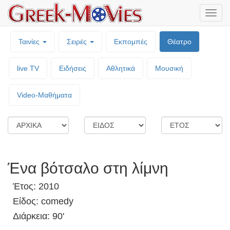
Μενο
επιλο
Ταινίες
Σειρές
Εκπομπές
Θέατρο
live TV
Ειδήσεις
Αθλητικά
Μουσική
Video-Mαθήματα
Ένα βότσαλο στη λίμνη
Έτος: 2010
Είδος: comedy
Διάρκεια: 90'