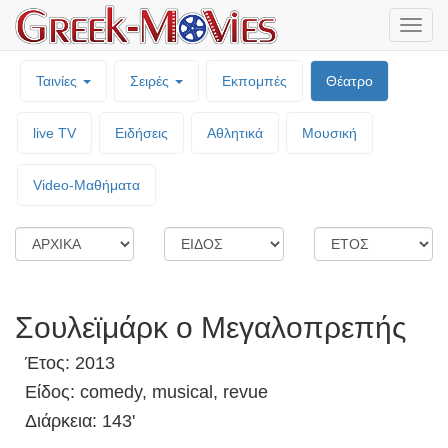
Μενο
επιλο
Ταινίες
Σειρές
Εκπομπές
Θέατρο
live TV
Ειδήσεις
Αθλητικά
Μουσική
Video-Mαθήματα
Σουλεϊμάρκ ο Μεγαλοπρεπής
Έτος: 2013
Είδος: comedy, musical, revue
Διάρκεια: 143'