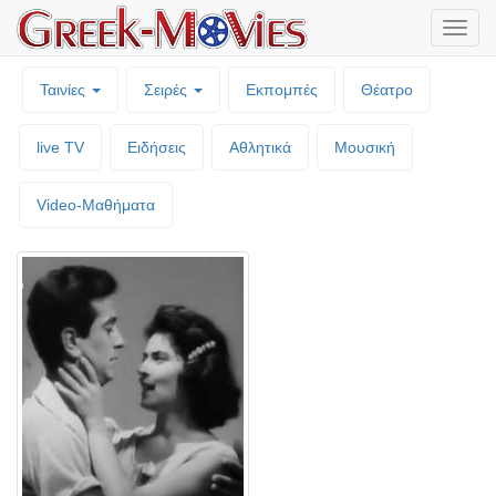
Μενο
επιλο
Ταινίες
Σειρές
Εκπομπές
Θέατρο
live TV
Ειδήσεις
Αθλητικά
Μουσική
Video-Mαθήματα