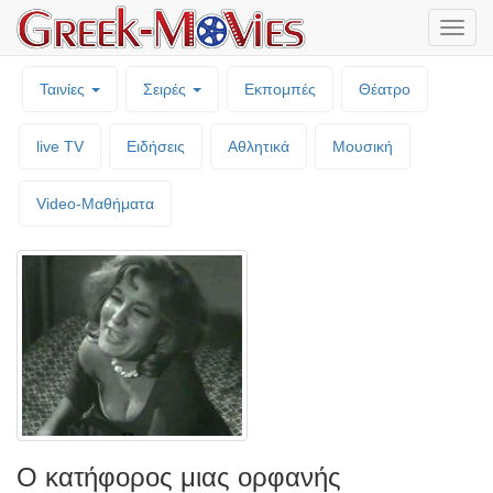
Μενο
επιλο
Ταινίες
Σειρές
Εκπομπές
Θέατρο
live TV
Ειδήσεις
Αθλητικά
Μουσική
Video-Mαθήματα
Ο κατήφορος μιας ορφανής