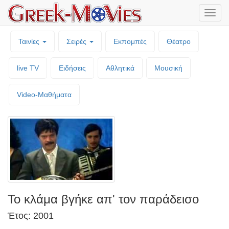
Μενο
επιλο
Ταινίες
Σειρές
Εκπομπές
Θέατρο
live TV
Ειδήσεις
Αθλητικά
Μουσική
Video-Mαθήματα
Το κλάμα βγήκε απ' τον παράδεισο
Έτος: 2001