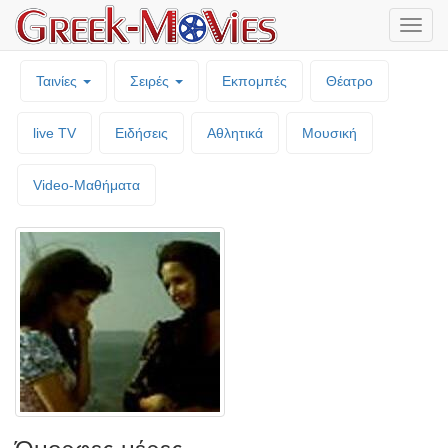
Μενο
επιλο
Ταινίες
Σειρές
Εκπομπές
Θέατρο
live TV
Ειδήσεις
Αθλητικά
Μουσική
Video-Mαθήματα