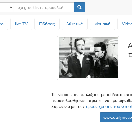
ρο
live TV
Ειδήσεις
Αθλητικά
Μουσική
Vide
Α
Έ
Το video που επιλέξατε μεταδίδεται α
παρακολουθήσετε πρέπει να μεταφερθ
Συμφωνώ με τους
όρους χρήσης του Gree
www.dailymoti