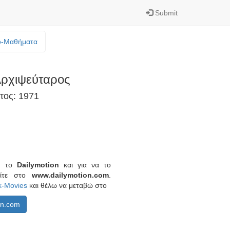
Submit
o-Mαθήματα
ρχιψεύταρος
τος: 1971
πό το
Dailymotion
και για να το
είτε στο
www.dailymotion.com
.
k-Movies
και θέλω να μεταβώ στο
on.com