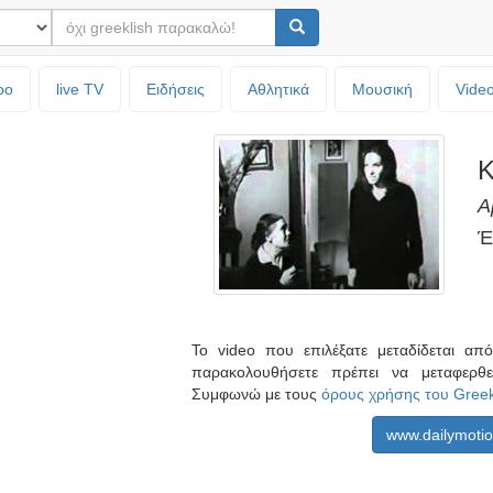
ρο
live TV
Ειδήσεις
Αθλητικά
Μουσική
Vide
Κ
Α
Έ
Το video που επιλέξατε μεταδίδεται α
παρακολουθήσετε πρέπει να μεταφερθ
Συμφωνώ με τους
όρους χρήσης του Gree
www.dailymoti