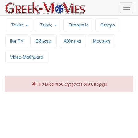
Μενο
επιλο
Ταινίες
Σειρές
Εκπομπές
Θέατρο
live TV
Ειδήσεις
Αθλητικά
Μουσική
Video-Mαθήματα
Η σελίδα που ζητήσατε δεν υπάρχει