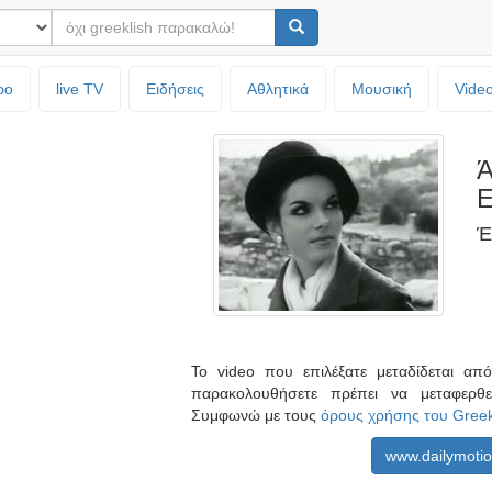
ρο
live TV
Ειδήσεις
Αθλητικά
Μουσική
Vide
Ά
Ε
Έ
Το video που επιλέξατε μεταδίδεται α
παρακολουθήσετε πρέπει να μεταφερθ
Συμφωνώ με τους
όρους χρήσης του Gree
www.dailymoti