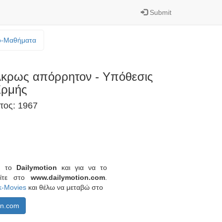
Submit
o-Mαθήματα
κρως απόρρητον - Υπόθεσις
ρμής
τος: 1967
πό το
Dailymotion
και για να το
είτε στο
www.dailymotion.com
.
k-Movies
και θέλω να μεταβώ στο
on.com