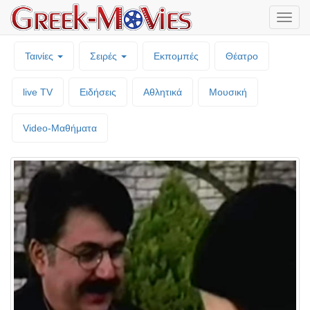
Μενο
επιλο
Ταινίες
Σειρές
Εκπομπές
Θέατρο
live TV
Ειδήσεις
Αθλητικά
Μουσική
Video-Mαθήματα