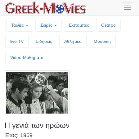
Μενο
επιλο
Ταινίες
Σειρές
Εκπομπές
Θέατρο
live TV
Ειδήσεις
Αθλητικά
Μουσική
Video-Mαθήματα
Η γενιά των ηρώων
Έτος: 1969