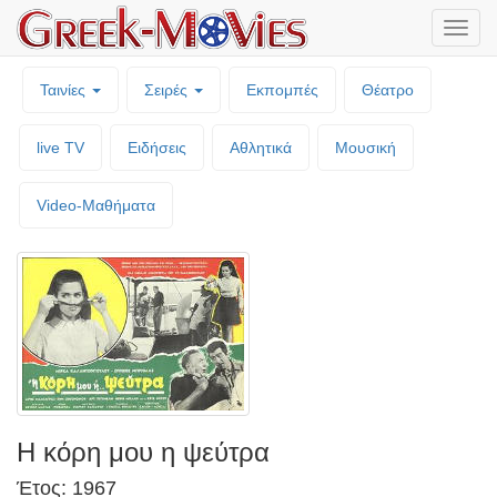
Μενο
επιλο
Ταινίες
Σειρές
Εκπομπές
Θέατρο
live TV
Ειδήσεις
Αθλητικά
Μουσική
Video-Mαθήματα
Η κόρη μου η ψεύτρα
Έτος: 1967