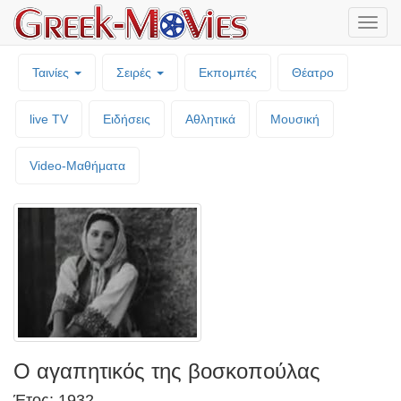
Μενο
επιλο
Ταινίες
Σειρές
Εκπομπές
Θέατρο
live TV
Ειδήσεις
Αθλητικά
Μουσική
Video-Mαθήματα
Ο αγαπητικός της βοσκοπούλας
Έτος: 1932