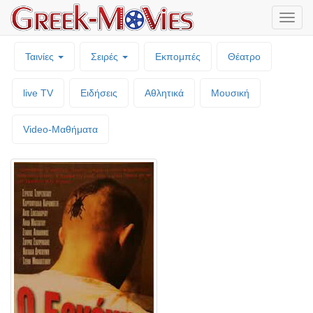
Μενο
επιλο
Ταινίες
Σειρές
Εκπομπές
Θέατρο
live TV
Ειδήσεις
Αθλητικά
Μουσική
Video-Mαθήματα