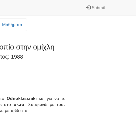
Submit
o-Mαθήματα
οπίο στην ομίχλη
τος: 1988
ό το
Odnoklassniki
και για να το
τε στο
ok.ru
. Συμφωνώ με τους
να μεταβώ στο