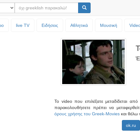
ρο
live TV
Ειδήσεις
Αθλητικά
Μουσική
Vide
Τ
Έ
Το video που επιλέξατε μεταδίδεται απ
παρακολουθήσετε πρέπει να μεταφερθεί
όρους χρήσης του Greek-Movies
και θέλω 
ok.ru