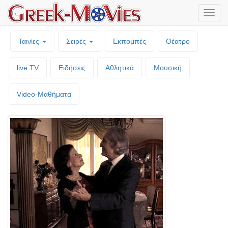
Μενο
επιλο
Ταινίες
Σειρές
Εκπομπές
Θέατρο
live TV
Ειδήσεις
Αθλητικά
Μουσική
Video-Mαθήματα