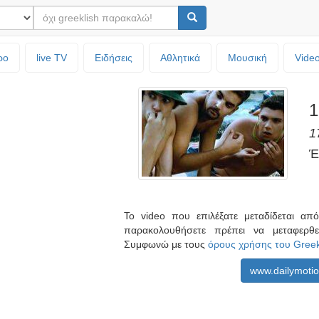
ρο
live TV
Ειδήσεις
Αθλητικά
Μουσική
Vide
1
1
Έ
Το video που επιλέξατε μεταδίδεται α
παρακολουθήσετε πρέπει να μεταφερθ
Συμφωνώ με τους
όρους χρήσης του Gree
www.dailymoti