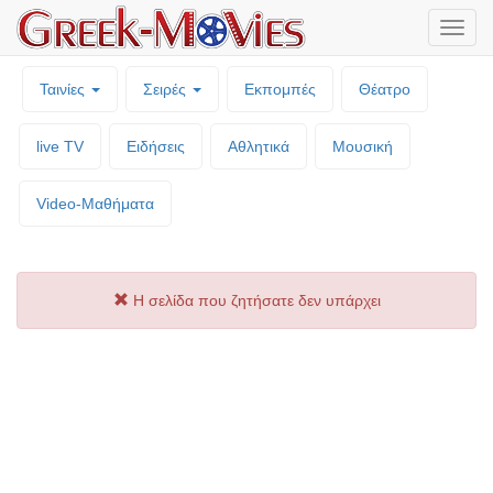
Μενο
επιλο
Ταινίες
Σειρές
Εκπομπές
Θέατρο
live TV
Ειδήσεις
Αθλητικά
Μουσική
Video-Mαθήματα
Η σελίδα που ζητήσατε δεν υπάρχει