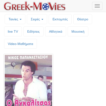
Μενο
επιλο
Ταινίες
Σειρές
Εκπομπές
Θέατρο
live TV
Ειδήσεις
Αθλητικά
Μουσική
Video-Mαθήματα