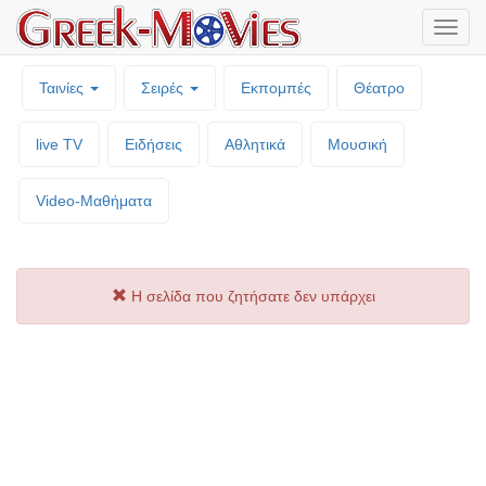
Μενο
επιλο
Ταινίες
Σειρές
Εκπομπές
Θέατρο
live TV
Ειδήσεις
Αθλητικά
Μουσική
Video-Mαθήματα
Η σελίδα που ζητήσατε δεν υπάρχει