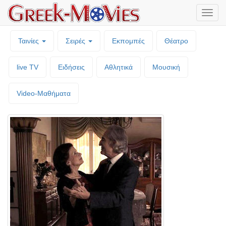
Μενο
επιλο
Ταινίες
Σειρές
Εκπομπές
Θέατρο
live TV
Ειδήσεις
Αθλητικά
Μουσική
Video-Mαθήματα