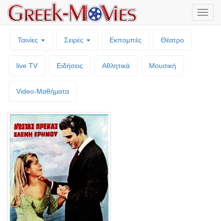
Μενο
επιλο
Ταινίες
Σειρές
Εκπομπές
Θέατρο
live TV
Ειδήσεις
Αθλητικά
Μουσική
Video-Mαθήματα