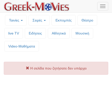
Μενο
επιλο
Ταινίες
Σειρές
Εκπομπές
Θέατρο
live TV
Ειδήσεις
Αθλητικά
Μουσική
Video-Mαθήματα
Η σελίδα που ζητήσατε δεν υπάρχει