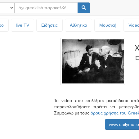
ρο
live TV
Ειδήσεις
Αθλητικά
Μουσική
Vide
Χ
Έ
Το video που επιλέξατε μεταδίδεται α
παρακολουθήσετε πρέπει να μεταφερθ
Συμφωνώ με τους
όρους χρήσης του Gree
www.dailymoti