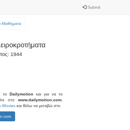
Submit
o-Mαθήματα
ειροκροτήματα
τος: 1944
πό το
Dailymotion
και για να το
είτε στο
www.dailymotion.com
.
k-Movies
και θέλω να μεταβώ στο
on.com