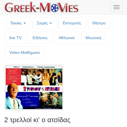
Μενο
επιλο
Ταινίες
Σειρές
Εκπομπές
Θέατρο
live TV
Ειδήσεις
Αθλητικά
Μουσική
Video-Mαθήματα
2 τρελλοί κι' ο ατσίδας